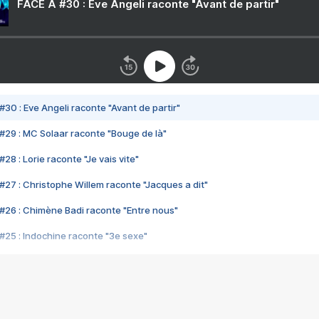
FACE A #30 : Eve Angeli raconte "Avant de partir"
#30 : Eve Angeli raconte "Avant de partir"
#29 : MC Solaar raconte "Bouge de là"
28 : Lorie raconte "Je vais vite"
#27 : Christophe Willem raconte "Jacques a dit"
#26 : Chimène Badi raconte "Entre nous"
#25 : Indochine raconte "3e sexe"
#24 : Zaho raconte "C'est chelou"
#23 : Patrick Bruel raconte "Au café des délices"
#22 : Kyo raconte "Le chemin"